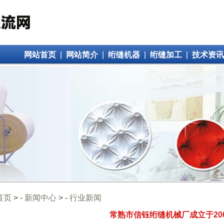
网站首页
|
网站简介
|
绗缝机器
|
绗缝加工
|
技术资讯
首页
> -
新闻中心
> -
行业新闻
常熟市信钰绗缝机械厂成立于20