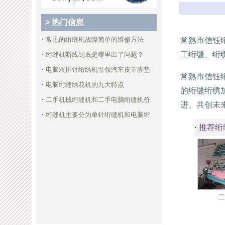
> 热门信息
·
常见的绗缝机故障简单的维修方法
常熟市信钰
·
工绗缝、绗
绗缝机断线到底是哪里出了问题？
·
电脑双排针绗绣机引领汽车皮革脚垫
常熟市信钰
·
电脑绗缝绣花机的九大特点
的绗缝绗绣
·
二手机械绗缝机和二手电脑绗缝机价
进、共创未
·
绗缝机主要分为单针绗缝机和电脑绗
·
推荐绗
二