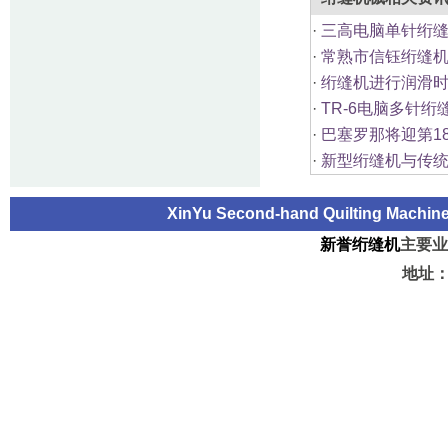
·
三高电脑单针绗缝
·
常熟市信钰绗缝机
·
绗缝机进行润滑时
·
TR-6电脑多针
·
巴塞罗那将迎第1
·
新型绗缝机与传统
XinYu Second-hand Quilting Machi
新誉绗缝机
主要业
地址：