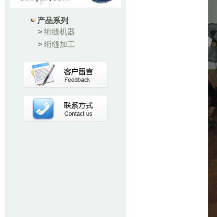
产品系列
>
绗缝机器
>
绗缝加工